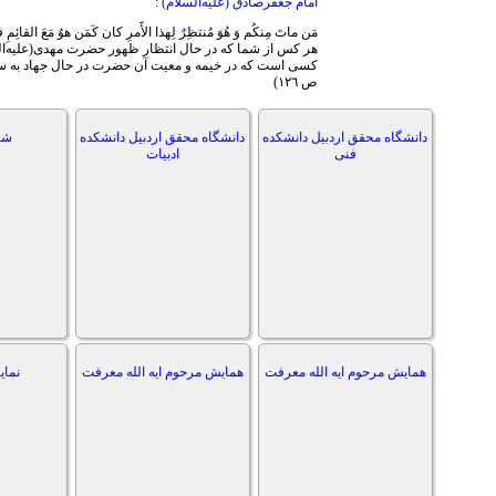
امام جعفرصادق (علیه‌السلام)
:
مَن ماتَ مِنكُم وَ هُوَ مُنتظِرٌ لِهذا الأََمرِ كان كَمَن هوُ مَعَ القائ
هر کس از شما که در حال انتظار ظهور حضرت مهدی(علیه‌الس
ص ١٢٦)
دانشگاه محقق اردبیل دانشکده
دانشگاه محقق اردبیل دانشکده
شب
فنی
ادبیات
همایش مرحوم ایه الله معرفت
همایش مرحوم ایه الله معرفت
نمای