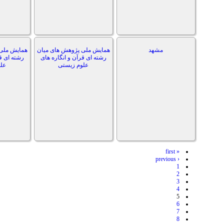
مشهد
همایش ملی پژوهش های میان
همایش ملی
رشته ای قرآن و انگاره های
رشته ای ق
علوم زیستی
عل
« first
‹ previous
1
2
3
4
5
6
7
8