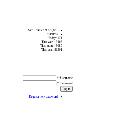
آمار سايت
Site Counter: 9,522,861
Visitors:
Today: 171
This week: 3466
This month: 3080
This year: 81361
User login
*
Username:
*
Password:
Request new password