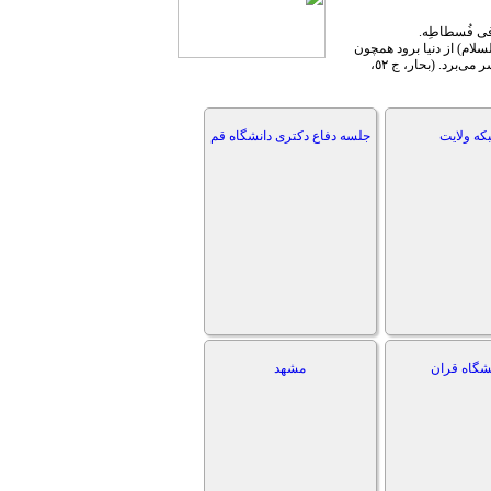
ِمِ فی فُسطاطِه.
لام) از دنیا برود همچون
کسی است که در خیمه و معیت آن حضرت در حال جهاد به سر می‌برد. (بحار، ج ٥٢،
که ولایت
جلسه دفاع دکتری دانشگاه قم
شگاه قران
مشهد