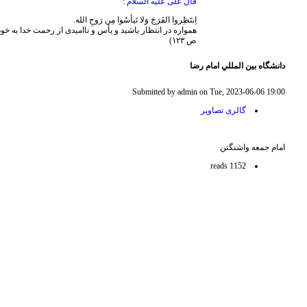
قال علی علیه السلام
:
اِنتَظِروا الفَرَجَ وَلا تَیأسُوا مِن رَوحِ الله.
ص ١٢٣)
دانشگاه بين المللي امام رضا
Submitted by admin on Tue, 2023-06-06 19:00
گالری تصاویر
امام جمعه واشنگتن
1152 reads