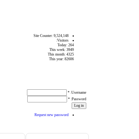
آمار سايت
Site Counter: 9,524,148
Visitors:
Today: 264
This week: 3949
This month: 4325
This year: 82606
User login
*
Username:
*
Password:
Request new password