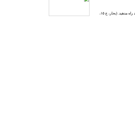
همواره در انتظار باشید و یأس و ناامیدی از رحمت خدا به خود راه مدهید. (بحار، ج ١٥،