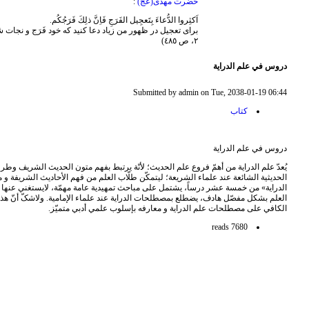
حضرت مهدی(عج)
:
اَكثِروا الدُّعاءَ بِتَعجِیل الفَرَجِ فَاِنَّ ذلِكَ فَرَجُكُم.
برای تعجیل در ظهور من زیاد دعا کنید که خود فَرَج و نجات 
٢، ص ٤٨٥)
دروس في علم الدراية
Submitted by admin on Tue, 2038-01-19 06:44
کتاب
دروس في علم الدراية
يُعدّ علم الدراية من أهمّ فروع علم الحديث؛ لأنّة يرتبط بفهم متون الحديث الشريف وطر
الحديثية الشائعة عند علماء الشريعة؛ ليتمکّن طلّاب العلم من فهم الأحاديث الشريفة 
الدراية» من خمسة عشر درساً، يشتمل علی مباحث تمهيدية عامة مهمّة، لايستغني عنها ال
العلم بشکل مفصّل هادف، يضطلع بمصطلحات الدراية عند علماء الإمامية. ولاشکّ أنّ هذا ا
الکافي علی مصطلحات علم الدراية و معارفه بإسلوب علمي أدبي متميّز.
7680 reads