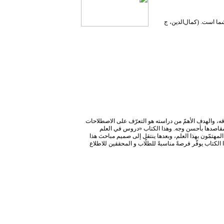
شما است. (کمال‌الدین، ج
قه، والهدف الأهمّ من دراسته هو التعرّف علی الاصطلاحات
و مقاصدها بأحسن وجه. وهذا الکتاب «دروس في العلم
مهتمّون بهذا العلم، وبعدها ينتقل إلی صميم مباحث هذا
لکتاب يوفّر فرصةً مناسبةً للطلّاب و المحققين للاطلاع