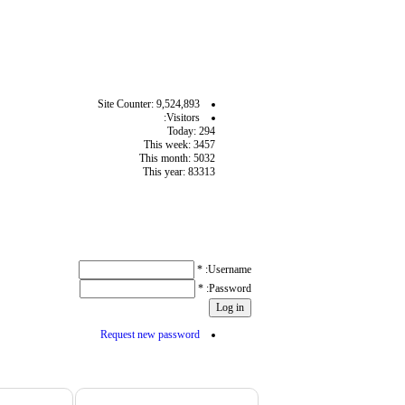
آمار سايت
Site Counter: 9,524,893
Visitors:
Today: 294
This week: 3457
This month: 5032
This year: 83313
User login
*
Username:
*
Password:
Request new password