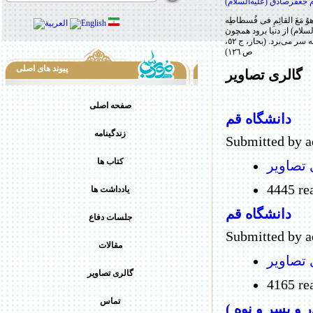
م جعفرصادق (علیه‌السلام)
لام) از دنیا برود همچون
کسی است که در خیمه و معیت آن حضرت در حال جهاد به سر می‌برد. (بحار، ج ٥٢،
ص ١٢٦)
پیوند های اصلی
گالری تصاویر
صفحه اصلی
دانشگاه قم
زندگینامه
Submitted by 
کتاب ها
 تصاویر
4445 re
يادداشت ها
دانشگاه قم
جلسات دفاع
Submitted by 
مقالات
 تصاویر
گالری تصاویر
4165 re
تماس
 و پسر و نوه )