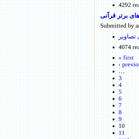
4292 re
ای برتر قرآنی
Submitted by a
 تصاویر
4074 re
« first
‹ previo
…
3
4
5
6
7
8
9
10
11