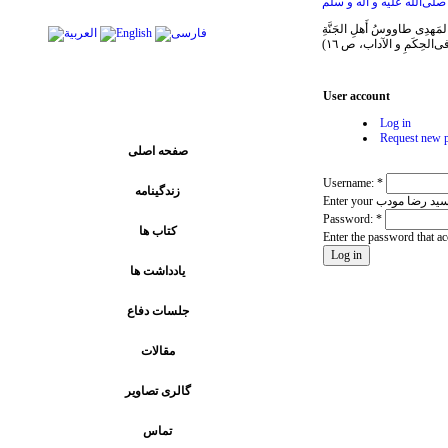
لی‌الله علیه و آله و سلم
ِکَمِ و الآداب، ص ١٦)
User account
پیوند های اصلی
Log in
Request new 
صفحه اصلی
Username:
*
زندگینامه
Password:
*
کتاب ها
Enter the password that a
يادداشت ها
جلسات دفاع
مقالات
گالری تصاویر
تماس