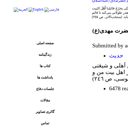
م جعفرصادق (علیه‌السلام)
نقدر طولانی می‌کند تا قائم
. (منتخب‌الاثر، ص ٢٥٤)
پیوند های اصلی
ضرت مهدی(ع)
صفحه اصلی
Submitted by 
زندگینامه
حدیث
کتاب ها
ز اهل بیت من و
يادداشت ها
ی، ص ٢٤٦)
6478 re
جلسات دفاع
مقالات
گالری تصاویر
تماس