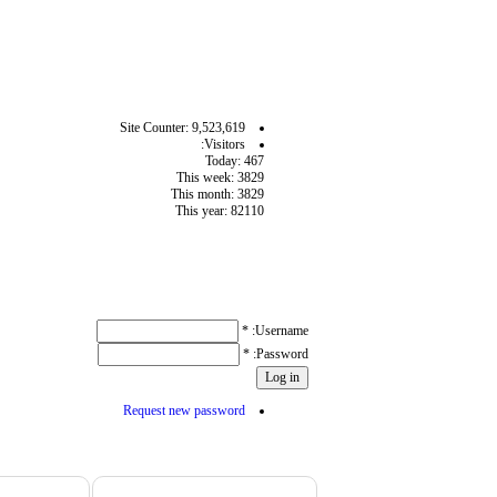
آمار سايت
Site Counter: 9,523,619
Visitors:
Today: 467
This week: 3829
This month: 3829
This year: 82110
User login
*
Username:
*
Password:
Request new password