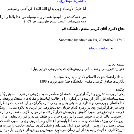
ـ حضرت مهدی(ع):
:
اَنَا خاتِمُ الأوصیاءِ وَ بی ‌یدفَعُ اللهُ البَلاءَ عَن اَهلی و شیعَتی.
من ختم‌کنندة راه اوصیا هستم و به وسیلة من خدا بلاها را از
دفع می‌نماید. (غیبت شیخ طوسی، ص ٢٤٦)
دفاع دکتری آقای کریمی مقدم . دانشگاه قم
Submitted by admin on Fri, 2019-09-20 17:18
جلسات دفاع
بسمه تعالی
عنوان: «بررسی و نقد مبانی و روش‌های حدیث‌پژوهی خوتیر ینبل»
استاد راهنما: حجت الاسلام دکتر سید رضا مؤدب؛
نگارنده: صادق کریمی مقدم؛ دانشگاه قم؛ شهریورماه 1398
چکیده:
یکی از برجسته‌ترین و اثرگذارترین دانشمندان معاصر حدیث‌پژوهی در غرب، «خوتیر یُنبُل»
سندشناسانه‌اش، آثار ارزنده‌ و اثرگذاری را در قالب کتاب‌ها و مقاله‌های متعدّد پژوهش
کتابخانه‌ای و بررسی نوشتارهای حدیثی ینبل و برخی آثار دیگران درباره تحقیقات و نظرا
وی، نیز قرارگرفتن وی در زمره کدام جریان حدیث‌پژوهی در غرب، به‌‌علاوه مبانی، رویکرد
عرصه حدیث‌پژوهی، مورد کاوش و پژوهش قرار گرفته و در موارد لازم به نقد برخی از دی
از سویی، غالباً غربیان خوتیر ینبل را در زمره جریان و طیف میانه‌رو قرار داده‌اند، اما ا
پیرو مکتب یوزف شاخت بوده است، لذا بایستی اعتدال و میانه‌روی وی را نسبی دانست. د
سنت رسمی را زودتر از اواخر قرن اول نمی‌داند و شکل‌گیری اسانید احادیث را نیز به ه
تاریخ‌گذاری احادیث را به بعد از این زمان می‌پذیرد. مهم‌ترین روش‌های خوتیر ینبل در ت