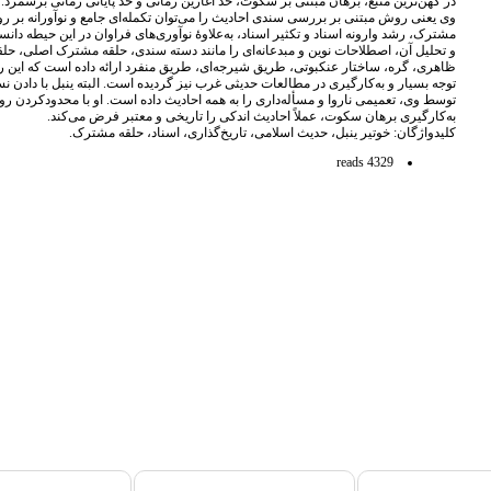
در کهن‌ترین منبع، برهان مبتنی بر سکوت، حد آغازین زمانی و حد پایانی زمانی برشمرد. 
وی یعنی روش مبتنی بر بررسی سندی احادیث را می‌توان تکمله‌ای جامع و نوآورانه ب
مشترک، رشد وارونه اسناد و تکثیر اسناد، به‌علاوۀ نوآوری‌های فراوان در این حیطه دان
و تحلیل آن، اصطلاحات نوین و مبدعانه‌ای را مانند دسته سندی، حلقه مشترک اصلی
ظاهری، گره، ساختار عنکبوتی، طریق شیرجه‌ای، طریق منفرد ارائه داده است که این
توجه بسیار و به‌کارگیری در مطالعات حدیثی غرب نیز گردیده است. البته ینبل با داد
توسط وی، تعمیمی ناروا و مسأله‌داری را به همه احادیث داده است. او با محدود‌کردن رو
به‌کارگیری برهان سکوت، عملاً احادیث اندکی را تاریخی و معتبر فرض می‌کند.
کلیدواژگان: خوتیر ینبل، حدیث اسلامی، تاریخ‌گذاری، اسناد، حلقه مشترک.
4329 reads