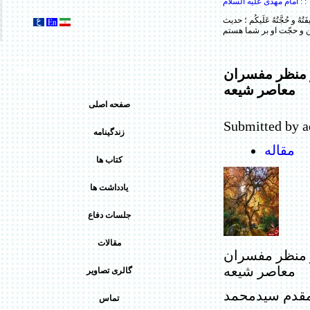
:
امام مهدى عليه السلام :
ليفَتُهُ و حُجَّتُهُ عَلَيكُم ؛ حديث
پیوند های اصلی
ز منظر مفسران
معاصر شيعه
صفحه اصلی
Submitted by a
زندگینامه
مقاله
کتاب ها
يادداشت ها
جلسات دفاع
مقالات
ز منظر مفسران
معاصر شيعه
گالری تصاویر
مقدم سيدمحمد
تماس