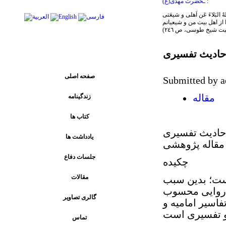
:
ـحضرت مهدی(ع)
ا از اهل بیت من و شیعیانم
یبت شیخ طوسی، ص ٢٤٦)
پیوند های اصلی
احادیث تفسیری
صفحه اصلی
Submitted by a
زندگینامه
مقاله
کتاب ها
احادیث تفسیری
يادداشت ها
 مقاله پژوهشی
جلسات دفاع
چکیده
مقالات
 است؛ بدین سبب
ع روایی محسوب
گالری تصاویر
اسیر امامیه و
تماس