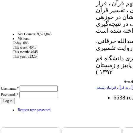
م قرآن ، قرار
 ، تفسیر قرآن
شان در حوزه‏ی
آمار سايت
در نتیجه‌گیری
Site Counter: 9,523,848
Visitors:
دالله خرقانی،
Today: 683
This week: 4045
This month: 4045
This year: 82326
. استاد دانشگاه قم . پژوهش دینی . شماره ۲۹ - ( پاییز و زمستان
۱۳۹۳ )
User login
Attac
Username:
*
Password:
*
6538 re
Request new password