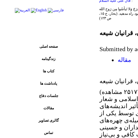
:
قال علی علیه السلام
همواره در انتظار باشید و یأس و ناامیدی از رحمت خدا به خود راه مدهید. (بحار، ج ١٥،
ص ١٢٣)
پیوند های اصلی
 قرانیان شیعه
صفحه اصلی
Submitted by a
زندگینامه
مقاله
کتاب ها
 قرانیان شیعه
يادداشت ها
جلسات دفاع
سلامی‌ و شعار
یر اندیشه‌های
مقالات
ی توسط یکی از
له‌ی چهره‌های
گالری تصاویر
اران و حسینی
تماس
کافی و بی‌نیاز