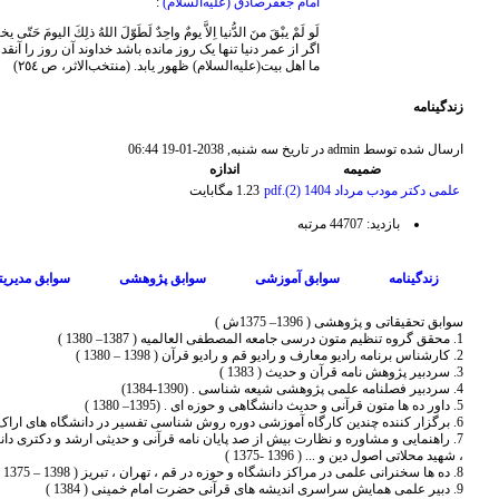
امام جعفرصادق (علیه‌السلام)
:
لَو لَمْ یبْقَ منَ الدُّنیا اِلاَّ یومٌ واحِدٌ لَطَوّلَ اللهُ ذلِكَ الیومَ حَتّی ی
اگر از عمر دنیا تنها یک روز مانده باشد خداوند آن روز را آنقد
ما اهل بیت(علیه‌السلام) ظهور یابد. (منتخب‌الاثر، ص ٢٥٤)
زندگینامه
ارسال شده توسط admin در تاریخ سه شنبه, 2038-01-19 06:44
ضمیمه
اندازه
علمی دکتر مودب مرداد 1404 (2).pdf
1.23 مگابایت
بازدید: 44707 مرتبه
زندگینامه
سوابق آموزشی
سوابق پژوهشی
سوابق مدیریت
سوابق تحقیقاتی و پژوهشی ( 1396– 1375ش )
1. محقق گروه تنظیم متون درسی جامعه المصطفی العالمیه ( 1387– 1380 )
2. کارشناس برنامه رادیو معارف و رادیو قم و رادیو قرآن ( 1398 – 1380 )
3. سردبیر پژوهش نامه قرآن و حدیث ( 1383 )
4. سردبیر فصلنامه علمی پژوهشی شیعه شناسی . (1390-1384)
5. داور ده ها متون قرآنی و حدیث دانشگاهی و حوزه ای . (1395– 1380 )
6. برگزار کننده چندین کارگاه آموزشی دوره روش شناسی تفسیر در دانشگاه های اراک ، بندر عباس ، مشهد ، بجنورد و ... ( 1385 -1382 )
7. راهنمایی و مشاوره و نظارت بیش از صد پایان نامه قرآنی و حدیثی ارشد و دکتری د
، شهید محلاتی اصول دین و ... ( 1396 -1375 )
8. ده ها سخنرانی علمی در مراکز دانشگاه و حوزه در قم ، تهران ، تبریز ( 1398 – 1375 )
9. دبیر علمی همایش سراسری اندیشه های قرآنی حضرت امام خمینی ( 1384 )