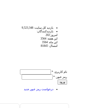
آمار سايت
بازديد كل سايت: 9,523,348
بازديدكنندگان:
امروز:202
اين هفته: 3564
اين ماه: 3564
امسال: 81845
ورود کاربر
نام کاربری:
*
رمز عبور:
*
درخواست رمز عبور جدید