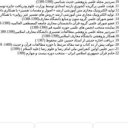
10.سردبیر مجله علمی پژوهشی حدیث شناسی (1398-1389)
11. هیئت علمی برگزیده کشوری بارتبه استادی توسط وزارت علوم ودریافت جایزه توسط ریاست جمهوری ( 1388 )
12.تولید الکترونیک مجازی متن آموزشی ارشد « اصول و مقدمات تفسیر» با همکاری دانشکده علوم حدیث(1388)
13. تولید الکترونیک مجازی متن آموزشی ارشد «روش های تفسیر غیر روایی» با همکاری دانشکده علوم حدیث(1388)
14. عضو شورای علمی گروه متون و منابع دانشگاه معارف(1398-1388)
15.عضو شورای علمی گروه قرآن دانشستان مجازی جامعه المصطفی العالمیه (1390-1388)
16.نماینده منتخب انجمن های علمی حوزه علمیه قم (1390-1389)
17.سردبیر مجله علمی پژوهشی مطالعات تفسیری دانشگاه معارف اسلامی(1398-1389)
18.همکار پژوهشی دانشگاه معارف اسلامی(1398-1389)
19. دریافت اجازه حدیثی از استاد حسین علی محفوظ (1387 )
20- مولف بیش از ده کتاب و صد مقاله مرتبط با حوزه مطالعات قرآن و حدیث (1400- 1378)
21- دبیر علمی اولین کنفرانس ملی امام رضا و علوم رضا (علیه السلام ) (1399)
22-خادم قرآن جمهوري اسلامي ايران – منتخب دوره بيست و چهارم (1399