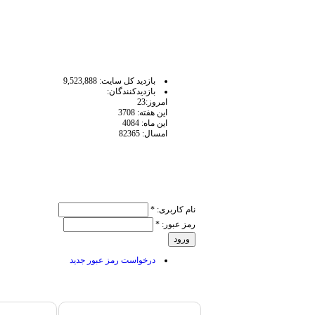
آمار سايت
بازديد كل سايت: 9,523,888
بازديدكنندگان:
امروز:23
اين هفته: 3708
اين ماه: 4084
امسال: 82365
ورود کاربر
نام کاربری:
*
رمز عبور:
*
درخواست رمز عبور جدید