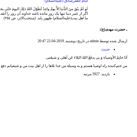
امام جعفرصادق (علیه‌السلام)
:
لَو لَمْ یبْقَ منَ الدُّنیا اِلاَّ یومٌ واحِدٌ لَطَوّلَ اللهُ ذلِكَ الیومَ حَتّی ی
اگر از عمر دنیا تنها یک روز مانده باشد خداوند آن روز را آنقد
ما اهل بیت(علیه‌السلام) ظهور یابد. (منتخب‌الاثر، ص ٢٥٤)
ـ حضرت مهدی(ع):
ارسال شده توسط admin در تاریخ دوشنبه, 2019-04-22 20:47
حدیث
اَنَا خاتِمُ الأوصیاءِ وَ بی ‌یدفَعُ اللهُ البَلاءَ عَن اَهلی و شیعَتی.
من ختم‌کنندة راه اوصیا هستم و به وسیلة من خدا بلاها را از اهل بیت من و شیعیانم دفع 
بازدید: 5927 مرتبه