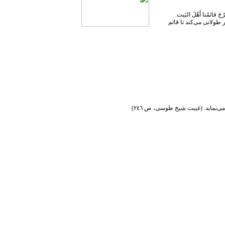
خرُجَ قائمُنا أَهْلَ البَیت.
ر طولانی می‌کند تا قائم
می‌نماید. (غیبت شیخ طوسی، ص ٢٤٦)