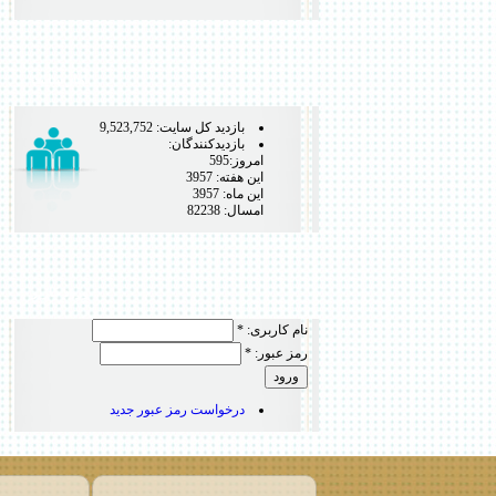
آمار سايت
بازديد كل سايت: 9,523,752
بازديدكنندگان:
امروز:595
اين هفته: 3957
اين ماه: 3957
امسال: 82238
ورود کاربر
نام کاربری:
*
رمز عبور:
*
درخواست رمز عبور جدید