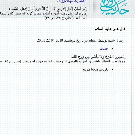
«حضرت مهدی(ع)»
:
اِنّی اَمانٌ لِأَهلِ اِلأرضِ كما أَنَّ النُّجومَ اَمانٌ لِأَهلِ السّماء.
من برای اهل زمین أمن و أمانم همان گونه که ستارگان آسمان
آسمانند. (بحار، ج ٧٨، ص ٣٨)
قال علی علیه السلام
ارسال شده توسط admin در تاریخ دوشنبه, 2019-04-22 20:53
حدیث
اِنتَظِروا الفَرَجَ وَلا تَیأسُوا مِن رَوحِ الله.
همواره در انتظار باشید و یأس و ناامیدی از رحمت خدا به خود راه مدهید. (بحار، ج ١٥، ص ١٢٣)
بازدید: 6602 مرتبه