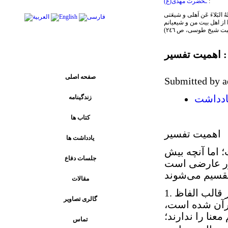
:
ـحضرت مهدی(ع)
ا از اهل بیت من و شیعیانم
یبت شیخ طوسی، ص ٢٤٦)
پیوند های اصلی
 اهمیت تفسیر
صفحه اصلی
Submitted by a
زندگینامه
ادداشت
کتاب ها
اهمیت تفسیر
يادداشت ها
 اما آنچه بیش
جلسات دفاع
ور عارضی است
مقالات
1. اقتضای عمیق بودن معانى قرآن: نزول حقایق بزرگ عالم غیب در قالب الفاظ
گالری تصاویر
قرآن شده است،
عنا را ندارند؛
تماس