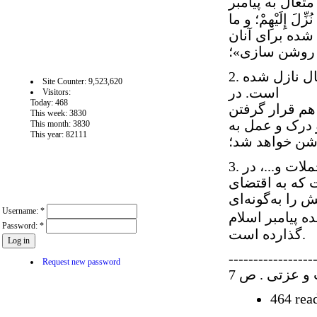
پیامبر دستور داد
زِّلَ إِلَیْهِمْ؛ و ما
 شده براى آنان
روشن سازى»؛
آمار سايت
2. نزول تدریجی: قرآن کتابى است که به‌ تدریج و در طول 23 سال نازل شده
Site Counter: 9,523,620
است. در
Visitors:
Today: 468
 هم قرار گرفتن
This week: 3830
و درک و عمل به
This month: 3830
This year: 82111
شن خواهد شد؛
3. اقتضاى ساختار: وجود آیات متشابه، عمومات، مطلقات، مجملات و...، در
 که به اقتضاى
User login
 را به‌گونه‌ای
Username:
*
ام و راسخان در علم
Password:
*
گذارده است.
-----------------
Request new password
و عزتی . ص 7
464 rea