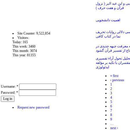
 و ابن عبد البر ( نزول
قرآن و هفت حرف )
اهمیت دانشجویی
آمار سايت
ی دلالی روایات تحریف
Site Counter: 9,522,854
نما در کتاب کافی
Visitors:
Today: 165
له معرفت جبهه جدیدی در
This week: 3460
اع از تفسیر قرآن گشود
This month: 3074
This year: 81355
حلیل تحول آراء تفسیری
فسران با تکیه بر مؤلفه
ایدئولوژی
« first
User login
‹ previous
1
Username:
*
2
Password:
*
3
4
5
6
Request new password
7
8
9
…
next ›