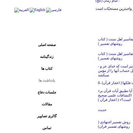
:
امام زمان (عج)
پیوند های اصلی
فاسیر اهل سنت ( کتاب
روشهای تفسیر )
صفحه اصلی
فاسیر اهل سنت ( کتاب
زندگینامه
روشهای تفسیر )
- سه چيز است كه خداى عز و
کتاب ها
 حساب آنها را از مؤمن
نميكشد
يادداشت ها
ت فلكها:( اعجاز قرآن)
«آيا تطبيق آيات قرآن بر
جلسات دفاع
اكتشافات علمى صحيح
است؟» ( اعجاز قرآن )
مقالات
حدیث
گالری تصاویر
روش تفسير اجتهادى ‏(
روشهاى تفسير قرآن)
تماس