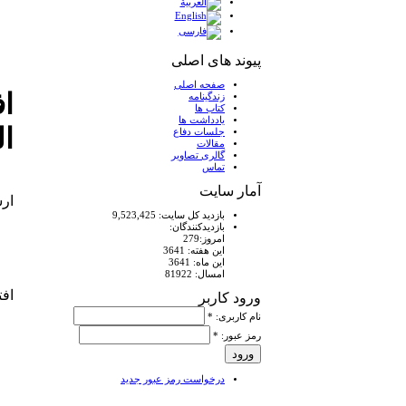
پیوند های اصلی
صفحه اصلی
اف
زندگینامه
کتاب ها
يادداشت ها
ال
جلسات دفاع
مقالات
گالری تصاویر
تماس
آمار سايت
ارسال ش
بازديد كل سايت: 9,523,425
بازديدكنندگان:
امروز:279
اين هفته: 3641
اين ماه: 3641
امسال: 81922
افت
ورود کاربر
نام کاربری:
*
رمز عبور:
*
درخواست رمز عبور جدید