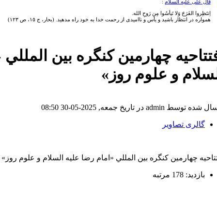
قال علی علیه السلام
:
اِنتَظِروا الفَرَجَ وَلا تَیأسُوا مِن رَوحِ الله.
همواره در انتظار باشید و یأس و ناامیدی از رحمت خدا به خود راه مدهید. (بحار، ج ١٥، ص ١٢٣)
تتاحيه چهارمين كنگره بين المللي 
سلام و علوم روز»
ده توسط admin در تاریخ جمعه, 2025-05-30 08:50
گالری تصاویر
تاحيه چهارمين كنگره بين المللي «امام رضا علیه السلام و علوم روز» مشه
بازدید: 178 مرتبه