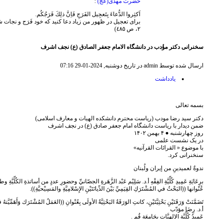
حضرت مهدی(عج)
:
اَكثِروا الدُّعاءَ بِتَعجِیل الفَرَجِ فَاِنَّ ذلِكَ فَرَجُكُم.
برای تعجیل در ظهور من زیاد دعا کنید که خود فَرَج و نجات 
٢، ص ٤٨٥)
سخنرانی دکتر مؤٔدب در دانشگاه الامام جعفر الصادق (ع) نجف اشرف
ارسال شده توسط admin در تاریخ دوشنبه, 2024-01-29 07:16
يادداشت
بسمه تعالی
دکتر سید رضا مودب (ریاست محترم دانشکده الهیات و معارف اسلامی)
ضمن دیدار با ریاست دانشگاه امام جعفر صادق (ع) در نجف اشرف
روز چهارشنبه ●​ ۴ بهمن ۱۴۰۲
​در یک نشست علمی
با موضوع « القرائات القرآنیه​»
سنخنرانی کرد.
ندوةٌ لعميدينِ من إيران ولُبنان
برِعَايَةِ عَمِيدِ كُلِّيَّةِ الفِقْهِ أ.د. سَلِيْم عَبْد الزَّهَرةِ الجصّانيِّ وحضورِ عددٍ من أساتذةِ الكُلِّيَّةِ وطلبتِها
عُنْوانها ((البَحْثُ في المُشْتَرَكِ القِيَمِيِّ بَيْنَ الدِّيانَتَيْنِ الإِسْلامِيَّةِ والمَسِيْحيَّةِ)).
تَضَمَّنَتْ وَرَقَتَيْنِ بَحْثِيَّتَيْنِ، كانتِ الوَرَقَةُ البَحْثِيَّةُ الأولَى بِعُنْوانِ ((العَمَلُ المُشْتَرَك وَأَهَمِّي
أ.د. رِضَا مؤدّب
عَمِيدُ كُلِّيَّةِ الإلهيَّاتِ بِجَامِعَةِ قُم .