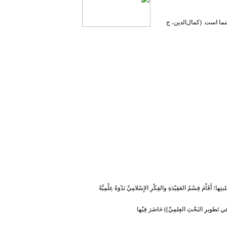
شما است. (کمال‌الدین، ج
؛ أَقَاْمَ قِسْمُ العَقِيْدَةِ والفِكْرِ الإِسْلامِيِّ نَدْوَةً عِلْمِيَّةً
َّتهُ في تَطويرِ البَحْثِ العِلمِيِّ)) حَاضَرَ فِيْها