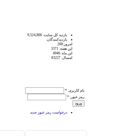
آمار سايت
بازديد كل سايت: 9,524,806
بازديدكنندگان:
امروز:208
اين هفته: 3371
اين ماه: 4946
امسال: 83227
ورود کاربر
نام کاربری:
*
رمز عبور:
*
درخواست رمز عبور جدید