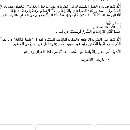
أَكَّدَ فِيْها ضَرورةَ العَمَلِ المُشتَركِ في عَصْرِنا ((عصرُ ما قبل الحَدَاثَةِ))؛ لِتَحْقِيْقِ مَصالحِ الإِن
المُشْتَركِ ؛ لنتجاوزَ عُقدَ الصّراعاتِ والنّزاعاتِ؛ لأنَّ الإسلامَ يرفضُها رفضًا قاطعًا.
أمَّا الورقةُ البَحْثِيّةُ الثَّانيةُ فكانَ عُنْوانها (( شَخْصِيَّةُ السيِّدةِ مريم في القُرآنِ والتُّراثِ المس
حاضرَ فِيْها
أ. د. الأب حَنّا إسكندر
عميدُ كُليَّةِ الدّراساتِ الشَّرق أوسطيّة في لُبنان .
أكَّدَ فِيْها على المَنْزِلةِ الرَّفيْعةِ والمَكانةِ السّاميةِ للسّيّدةِ العذراءِ (عليها السَّلامُ) في القر
الدِّراساتِ العُليا الدّكتور ولِيد عبدالحمِيد الأسدِيّ؛ وتداخل فيها جمعٌ من الحضورِ.
النَّدوةُ تأتِي لتعزيزِ التَّواصلِ مع النُّخبِ العلميَّةِ من داخلِ العراقِ وخارجهِ.
بازدید: 904 مرتبه