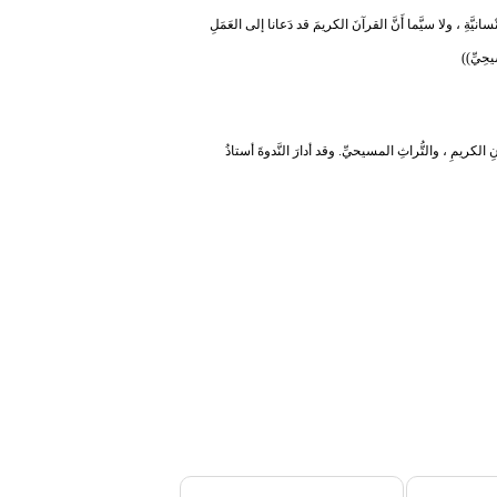
ْسانيَّةِ ، ولا سيَّما أَنَّ القرآنَ الكريمَ قد دَعانا إلى العَمَلِ
يحِيِّ))
آنِ الكريمِ ، والتُّراثِ المسيحيِّ. وقد أدارَ النَّدوةَ أستاذُ