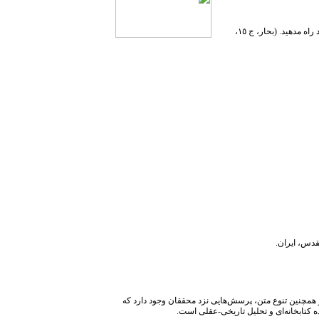
همواره در انتظار باشید و یأس و ناامیدی از رحمت خدا به خود راه مدهید. (بحار، ج ١٥،
 همچنین تنوع متن، پرسش‌هایی نزد محققان وجود دارد که
 کتابخانه‌ای و تحلیل تاریخی-عقلی است.