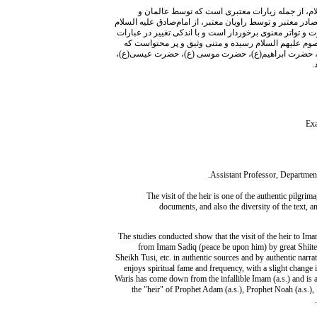
ام، از جمله زیارات معتبری است که توسط عالمان و
ر معتبر و توسط راویان معتبر، از امام‌صادق‌ علیه السلام
 تواتر معنوی برخوردار است و با اندکی تغییر در عبارات
صوم‌ علیهم السلام رسیده و متنی وثیق و پر محتواست که
(ع)، حضرت ابراهیم(ع)، حضرت موسی (ع)، حضرت عیسی(ع)،
.
Exa
The visit of the heir is one of the authentic pilgri
documents, and also the diversity of the text, 
The studies conducted show that the visit of the heir to Im
from Imam Sadiq (peace be upon him) by great Shiite 
Sheikh Tusi, etc. in authentic sources and by authentic narrato
enjoys spiritual fame and frequency, with a slight change i
Waris has come down from the infallible Imam (a.s.) and is a 
the "heir" of Prophet Adam (a.s.), Prophet Noah (a.s.)