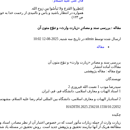
قال علی علیه السلام
:
اِنتَظِروا الفَرَجَ وَلا تَیأسُوا مِن رَوحِ الله.
ص ١٢٣)
مقاله : بررسی سند و مصادرِ «زیارت وارث» و تنوّع متون آن
ارسال شده توسط admin در تاریخ سه شنبه, 2025-08-12 10:02
مقاله
بررسی سند و مصادرِ «زیارت وارث» و تنوّع متون آن
مقالات آماده انتشار
نوع مقاله : مقاله پژوهشی
نویسندگان
سیدرضا مودب 1 نعمت الله فیروزی 2
1 استاد الهیات و معارف اسلامی، دانشگاه قم، قم، ایران.
2 استادیار الهیات و معارف اسلامی، دانشگاه بین المللی امام رضا علیه السلام، مشهدمقدس، ایران.
10.22052/HADITH.2025.256218.1550
چکیده
زیارت وارث از جمله زیارات مأثور است که در خصوص اعتبار آن از نظر مصادر، اسناد و
مطالعة هریک از آنها نیازمند تحقیق و پژوهش جدید است. روش تحقیق در مسئله یاد شده