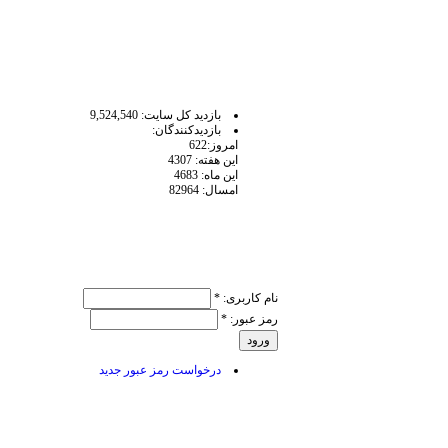
آمار سايت
بازديد كل سايت: 9,524,540
بازديدكنندگان:
امروز:622
اين هفته: 4307
اين ماه: 4683
امسال: 82964
ورود کاربر
نام کاربری:
*
رمز عبور:
*
درخواست رمز عبور جدید