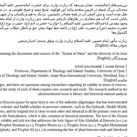
بررسی‌های انجام‌شده، نشان می‌دهد که زیارت وارث برای حضرت امام‌حسین علیه السل
محدثان بزرگ شیعه در قرون متقدم مانند ابن قولویه، شیخ مفید و شیخ طوسی و...در مصاد
نقل شده است و متن اصلی آن در همة مصادر نخستین، نزدیک به هم و یکسان و از شهرت و
پایانی است که آن هم متعارف در نقل‌های تاریخی می‌باشد. متن زیارت وارث از امام مع
وجود مقدس اباعبدالله الحسین علیه السلام را «وارثِ» حضرت آدم (ع)، حضرت نوح 
حضرت محمد (ص) و حضرت علی (ع) در ادامه خط جهاد میان حق و باطل خطاب می‌کند
کلیدواژه‌ها
زیارت مأثور امام حسین علیه السلام زیارت وارث وثوق سندی اعتبارسنجی
عنوان مقاله [English]
mining the documents and sources of the "Ziyarat al-Waris" and the diversity of its texts
نویسندگان [English]
seyed reza moadab 1 nemat firoozi 2
1 Professor, Department of Theology and Islamic Studies, University of Qom
2 Assistant Professor, Department of Theology and Islamic Studies, Imam Reza International University, Mashhad, Iran.
چکیده [English]
mages, and there are questions among researchers regarding its validity in terms of sources,
and the study of each of them requires new research and study. The research method in the
aforementioned issue is library and historical-rational analysis.
am Hussein (peace be upon him) is one of the authentic pilgrimages that has been narrated
scholars and hadith scholars in previous centuries, such as Ibn Qoluyah, Sheikh Mufid,
rs, and its original text is close to each other and identical in all the primary sources and
n the final phrases, which is also common in historical narrations. The text of the Ziyarat
reliable and rich text that addresses the holy figure of Abu Abdullah al-Hussein (a.s.) as
, Prophet Abraham (a.s.), Prophet Moses (a.s.), Prophet Jesus (a.s.), Prophet Muhammad
(pbuh), and Prophet Ali (a.s.) in continuing the line of jihad between truth and falsehood.