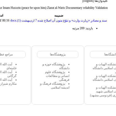
کلیدواژه‌ها [English]
ur Imam Hussein (peace be upon him) Ziarat al-Waris Documentary reliability Validation
ضمیمه
اند
سند و مصادرِ «زیارت وارث» و تنوّع متون آن اصلاح شده 7 اردیبهشت (1).docx
80.16 کیلو بایت
بازدید: 209 مرتبه
انشگاه‌ها
پژوهشگاه‌ها
مراجع عظا
نشکده الهیات و
پژوهشگاه حوزه و
آیت الله 
 اسلامی دانشگاه
دانشگاه
خامنه‌ای
پژوهشگاه علوم
آیت الله 
نشکده الهیات و
انسانی و مطالعات
گرگانی
 اسلامی دانشگاه
فرهنگی
آیت الله 
پژوهشگاه فرهنگ و
مکارم شیراز
نشکده الهیات و
اندیشه اسلامی
 اسلامی شهید
ی (فردوسی مشهد)
انتشار محتوای این وبگاه تنها با ذکر منبع مجاز میباشد