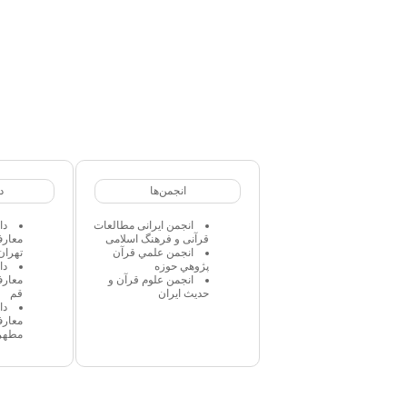
انجمن‌ها
د
انجمن ایرانی مطالعات
دا
قرآنی و فرهنگ اسلامی
معارف
انجمن علمي قرآن
تهران
پژوهي حوزه
دا
انجمن علوم قرآن و
معارف
حدیث ایران
قم
دا
معارف
مطهر