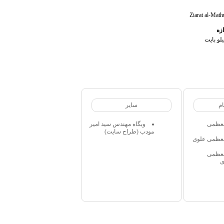
Ziarat al-Math
ازه
م
سایر
العظمی
وبگاه مهندس سيد امير
مودب (طراح سايت)
العظمی علوی
العظمی
ی