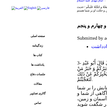
:
امام مهدى عليه السلام :
ليفَتُهُ و حُجَّتُهُ عَلَيكُم ؛ حديث
پیوند های اصلی
صفحه اصلی
Submitted by a
زندگینامه
ادداشت
کتاب ها
3- عَلِيٌّ عَنْ أَبِيهِ عَنْ عَبْدِ اللَّهِ بْنِ الْمُغِيرَةِ عَنْ سَمَاعَةَ بْنِ مِهْرَانَ قَالَ قَالَ أَبُو عَبْدِ
يادداشت ها
خَبَرُكُمْ وَ خَبَرُ مَنْ
يُخْبِرُكُمْ عَنْ ذَلِكَ
جلسات دفاع
لَتَعَجَّبْتُمْ.
مقالات
ابش را بر شما
گاهى از شما و
گالری تصاویر
 آسمان و زمين،
تماس