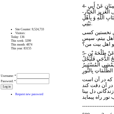
4- مُحَمَّدُ بْنُ يَحْيَى عَنْ أَحْمَدَ بْنِ مُحَمَّدِ بْنِ عِيسَى عَنْ مُحَمَّدِ بْنِ سِنَانٍ عَنْ أَبِي
لْعَزِيزِ الْجَبَّارِ-
ِتَابِ اللَّهِ وَ بِأَهْلِ
آمار سايت
بَيْتِي.
Site Counter: 9,524,733
من نخستين كسى
Visitors:
Today: 136
اهل بيتم، سپس
This week: 3299
This month: 4874
This year: 83155
5- مُحَمَّدُ بْنُ يَحْيَى عَنْ أَحْمَدَ بْنِ مُحَمَّدٍ عَنْ مُحَمَّدِ بْنِ أَحْمَدَ بْنِ يَحْيَى عَنْ طَلْحَةَ بْنِ
يحُ الدُّجَى فَلْيَجْلُ
ا يَمْشِي الْمُسْتَنِيرُ
User login
Username:
*
 كه در آن است
Password:
*
در آن دقت كند
دگانى دل بينا
Request new password
-----------------