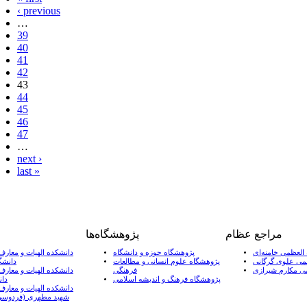
‹ previous
…
39
40
41
42
43
44
45
46
47
…
next ›
last »
مراجع عظام
پژوهشگاه‌ها
 العظمی خامنه‌ای
پژوهشگاه حوزه و دانشگاه
دانشکده الهیات و معارف
ظمی علوی گرگانی
پژوهشگاه علوم انسانی و مطالعات
دانشگ
می مکارم شیرازی
فرهنگی
دانشکده الهیات و معارف
پژوهشگاه فرهنگ و اندیشه اسلامی
دان
دانشکده الهیات و معارف
شهید مطهری (فردوسی