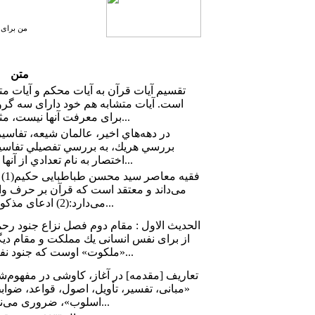
من برای ا
متن
است. آيات متشابه هم خود داراى سه گرو
براى معرفت آنها نيست، مثل زمان قيامت. ب: گروهى كه براى...
در دهه‌هاي اخير، عالمان شيعه، تفاسير
بررسي هريك، به بررسي تفصيلي تفاسي
اختصار به نام تعدادي از آنها اشاره مي‌شود: نام تفسير نام مؤلف...
فقي
مى‌داند و معتقد است كه قرآن بر حرف وا
مى‌دارد:(2) ادعاى مذكور (تواتر قرائات) مورد انكار جمعى از...
الحدیث الاول : مقام دوم‏ فصل نزاع جنود رح
از براى نفس انسانى يك مملكت و مقام دي
«ملكوت» اوست كه جنود نفس در آنجا بيشتر و مهمتر از مملكت...
تعاريف [مقدمه] در آغاز، كاوشى در مفهوم‌
«مبانى، تفسير، تأويل، اصول، قواعد، ضوابط
اسلوب»، ضرورى مى‌نمايد، زيرا عبارات يادشده، تاكنون در...