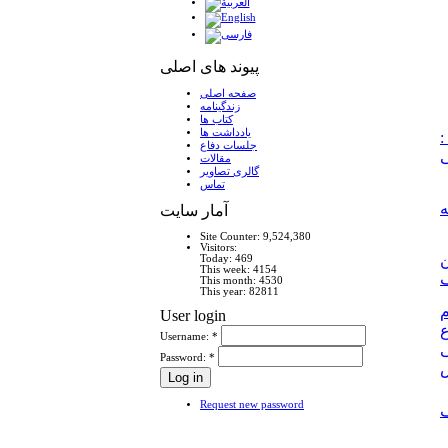
پیوند های اصلی
صفحه اصلی
زندگینامه
کتاب ها
يادداشت ها
:
جلسات دفاع
مقالات
گالری تصاویر
تماس
ه
آمار سايت
Site Counter: 9,524,380
Visitors:
Today: 469
This week: 4154
This month: 4530
This year: 82811
User login
ع
Username:
*
ى
Password:
*
‏
Request new password