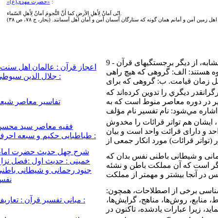
:
«حضرت مهدی(ع)»
اِنّی اَمانٌ لِأَهلِ اِلأرضِ كما أَنَّ النُّجومَ اَمانٌ لِأَهلِ السّماء.
هل زمین أمن و أمانم همان گونه که ستارگان آسمان أمن و أمان اهل آسمانند. (بحار، ج ٧٨، ص ٣٨)
9 - تقسيم آيات قرآن به آيات محكم و آيات متشابه، از ديگر برجستگيهاى قرآن
اعجاز قرآن : عالمان اهل سنت 
ه هستند: الف: گروهى كه هيچ راهى
جلال الدین سیوطی :
گرانقدر ديگري را تدوين كرده‌اند كه
ر در دوره معاصر منوط است كه به
تفاسیر معاصر شیع
ه معاصر سيد محسن طباطبايى حكيم(1) ، ايشان هم تواتر قرائات را مخدوش
فقيه معاصر سيد محسن
حد و داراى قرائت واحد است و بيان
طباطبايى حكيم و سبعه احرف :
شرح چهل حدیث حضرت امام
مانى و شيطانى باطنى نفس‏ بدان كه
خمینی : حدیث اول :فصل نزا
گر است كه آن مملكت باطن و نشئه
جنود رحمانى و شيطانى باطن
نفس
شناسى برخى از اصطلاحات، همچون:
، منابع، روش‌ها، مناهج، گرايش‌ها،
مبانی تفسیر قرآن : تعاریف :