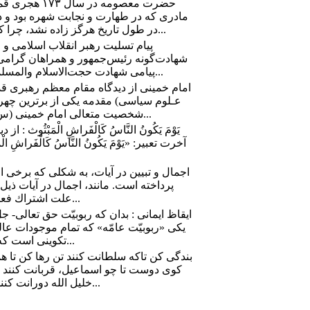
حضرت معصومه د
مادری که در طهارت و نجابت شهره بود و دخت
در طول تاریخ هرگز زاده نشد، چرا که حضرت معصومه نمونه ی بارز یک...
پیام تسلیت رهبر انقلاب اسلامی 
شهادت‌گونه رئیس‌جمهور و همراهان گرامی 
پیامی شهادت حجت‌الاسلام والمسلمین سیّدابراهیم رئیسی رئیس‌جمهور...
امام خمینی از دیدگاه مقام معظم رهبری قد
عـلوم سیاسی) مقدمه یکی از برترین چهره
شخصیت متعالی امام خمینی (س) است. او با قیامش علیه ظلمت ها...
يَوْمَ يَكُونُ النَّاسُ كَالْفَراشِ الْمَبْثُ
آخرت تعبیر: «يَوْمَ يَكُونُ النَّاسُ كَالْفَراش
پرداخته است. مانند، اجمال در آيات ذيل: ا
علت اشتراك فعل «عسعس» در معنى روى نمودن و...
ايقاظ ايمانى‏ : بدان كه ربوبيّت حق تعالى- ج
يكى «ربوبيّت عامّه» كه تمام موجودات عال
تكوينى است كه هر موجودى را از حدّ نقص به كمال...
بندگی کن تاکه سلطانت کنند تن رها کن تا ه
کوى دوست تا چو اسماعیل، قربانت کنند ب
خلیل الله دورانت کنند عید قربان عید نور و بندگیست عید...