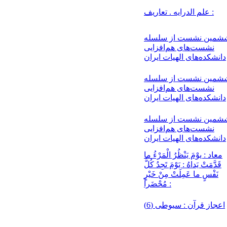
علم الدرايه . تعاریف :
شمین نشست از سلسله
نشست‌های هم‌افزایی
دانشکده‌های الهیات ایران
شمین نشست از سلسله
نشست‌های هم‌افزایی
دانشکده‌های الهیات ایران
شمین نشست از سلسله
نشست‌های هم‌افزایی
دانشکده‌های الهیات ایران
معاد : یوْمَ يَنْظُرُ الْمَرْءُ ما
قَدَّمَتْ يَداهُ : يَوْمَ تَجِدُ كُلُّ
نَفْسٍ ما عَمِلَتْ مِنْ خَيْرٍ
مُحْضَراً :
اعجاز قرآن : سیوطی (6)