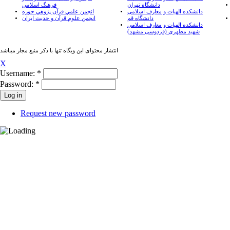
دانشگاه تهران
فرهنگ اسلامی
دانشکده الهیات و معارف اسلامی
انجمن علمي قرآن پژوهي حوزه
دانشگاه قم
انجمن علوم قرآن و حدیث ایران
دانشکده الهیات و معارف اسلامی
شهید مطهری (فردوسی مشهد)
انتشار محتوای این وبگاه تنها با ذکر منبع مجاز میباشد
X
Username:
*
Password:
*
Request new password