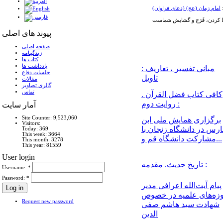
امام زمان (عج) (دعای فراوان)
پیوند های اصلی
صفحه اصلی
زندگینامه
کتاب ها
يادداشت ها
مبانی تفسیر ، تعاریف :
جلسات دفاع
تاویل
مقالات
گالری تصاویر
تماس
کافی کتاب فضل القرآن .
روایت دوم :
آمار سايت
Site Counter: 9,523,060
برگزاری همایش ملی ابن
Visitors:
ارس در دانشگاه زنجان با
Today: 369
This week: 3664
مشارکت دانشگاه قم و...
This month: 3278
This year: 81559
User login
تاریخ حدیث. مقدمه :
Username:
*
Password:
*
پیام آیت‌الله اعرافی مدیر
زه‌های علمیه در خصوص
Request new password
شهادت سید هاشم صفی
الدین