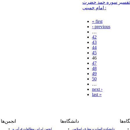
تفسير سوره حمد حضرت
امام خمینی :
« first
‹ previous
…
42
43
44
45
46
47
48
49
50
…
next ›
last »
ه‌ها
دانشگاه‌ها
انجمن‌ها
دانشکده الهیات و معارف اسلامی
انجمن ایرانی مطالعات قرآنی و