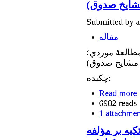
مشایخ صدوق)
Submitted by 
مقاله
مطالعۀ موردي؛
ز مشایخ صدوق)
چکیده:
Read more
6982 reads
1 attachme
کيه بر مؤلفه