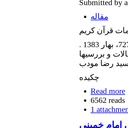
Submitted by 
مقاله
مات قرآن کریم
مقاله 6، دوره 37، شماره 1 - شماره پیاپی 727، بهار 1383 .
لات و بررسیها
ید رضا مودب
چکیده
Read more
6562 reads
1 attachme
 امام خمینی