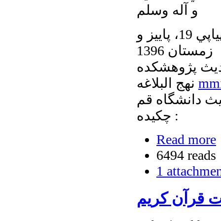
و آله وسلم
مجله قرآن شناخت . سال دهم، شماره دوم، پياپي 19، پاييز و
زمستان 1396
ديث پژوهشكده
mmi
نهج البلاغه
چكيده :
Read more
6494 reads
1 attachme
ات قرآن کریم