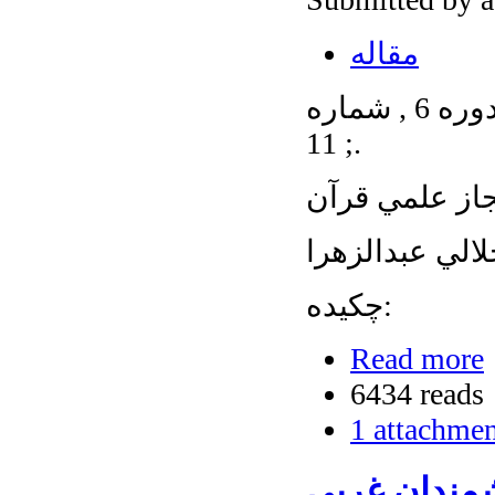
مقاله
عنوان نشریه: منهاج : پاييز و زمستان 1389 , دوره 6 , شماره
11 ;.
جاز علمي قرآن
الي عبدالزهرا
چکیده:
Read more
6434 reads
1 attachme
شمندان غربی