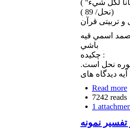
( نقد و بررسي ديدگاه مفسران در تفسير آيه "تبياناً لكُلِّ شَيء"
(نحل/ 89 )
 و تربیتی قرآن
صمد اسمي قيه
باشي
چكيده :
یات چالش بر انگیز قرآن آیه 89 سوره نحل است.
یه دیدگاه های
Read more
7242 reads
1 attachme
تفسیر نمونه