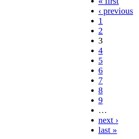
« first
‹ previous
1
2
3
4
5
6
7
8
9
…
next ›
last »