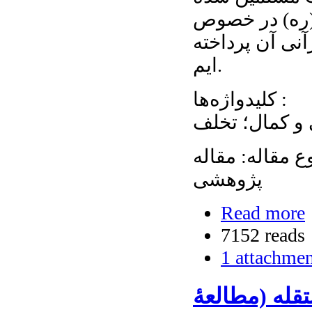
 (ره) در خصوص
آنی آن پرداخته
ایم.
کلیدواژه‌ها :
 و کمال؛ تخلف
وره 1، شماره 2، زمستان 1383 . نوع مقاله: مقاله
پژوهشی
Read more
7152 reads
1 attachme
قله (مطالعۀ