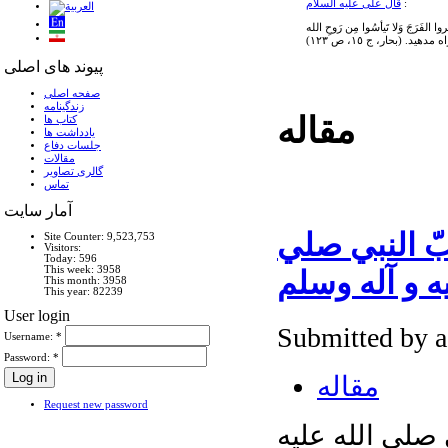
:
قال علی علیه السلام
 (بحار، ج ١٥، ص ١٢٣)
پیوند های اصلی
صفحه اصلی
زندگینامه
مقاله
کتاب ها
يادداشت ها
جلسات دفاع
مقالات
گالری تصاویر
تماس
آمار سايت
 النبي صلي
Site Counter: 9,523,753
Visitors:
Today: 596
This week: 3958
يه و آله وسلم
This month: 3958
This year: 82239
User login
Submitted by 
Username:
*
Password:
*
مقاله
Request new password
صلي الله عليه