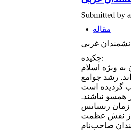
Submitted by 
مقاله
انشمندان غربی
چكيده:
 به ويژه اسلام
ند. رشد جوامع
ب گرديده است
 همسو نباشند.
 زمان رنسانس
ي از نقش عظمت
ندان صاحب‌نام