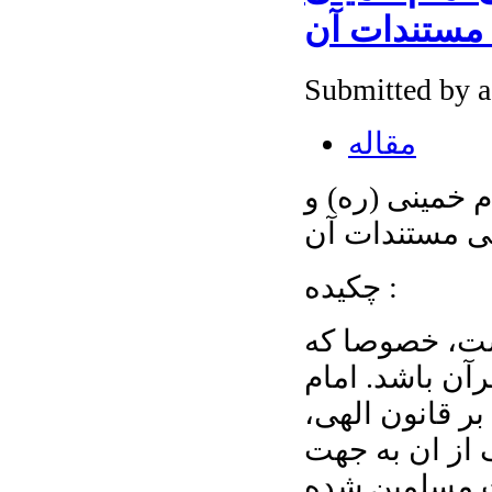
 مستندات آن
Submitted by 
مقاله
 خمینی (ره) و
 مستندات آن
چکیده :
ست، خصوصا که
رآن باشد. امام
بر قانون الهی،
از ان به جهت
ت مسلمین شده